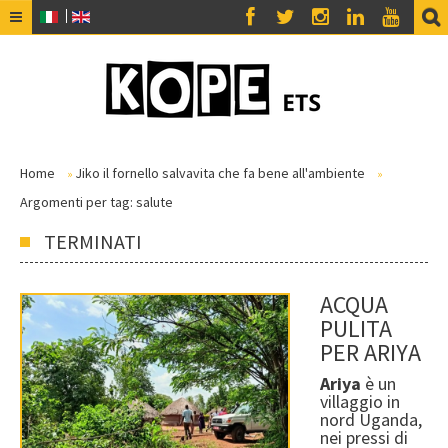
HOME
CHI SIAMO
NOI
INSIEME A NOI
Home
Jiko il fornello salvavita che fa bene all'ambiente
»
»
Argomenti per tag: salute
AMICI
TERMINATI
PRIVACY
RICEVI LA NEWSLETTER
ACQUA
PULITA
RENDICONTO 2025
PER ARIYA
BLOG
Ariya
è un
I NOSTRI PROGETTI
villaggio in
nord Uganda,
nei pressi di
PROGETTI