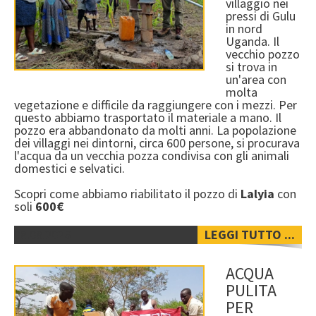
villaggio nei
pressi di Gulu
in nord
Uganda. Il
vecchio pozzo
si trova in
un'area con
molta
vegetazione e difficile da raggiungere con i mezzi. Per
questo abbiamo trasportato il materiale a mano. Il
pozzo era abbandonato da molti anni. La popolazione
dei villaggi nei dintorni, circa 600 persone, si procurava
l'acqua da un vecchia pozza condivisa con gli animali
domestici e selvatici.
Scopri come abbiamo riabilitato il pozzo di
Lalyia
con
soli
600€
08.08.2026
LEGGI TUTTO ...
ACQUA
PULITA
PER