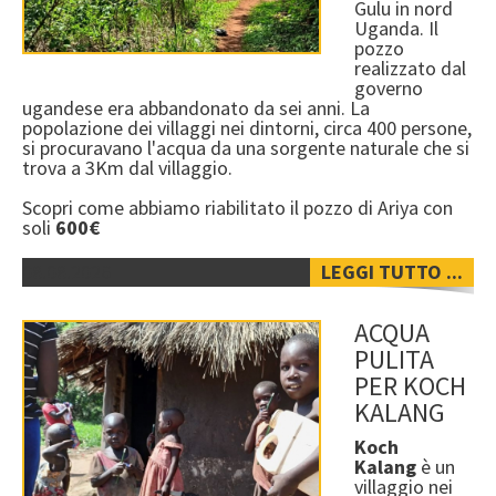
Gulu in nord
Uganda. Il
IN CORSO
pozzo
realizzato dal
CONCLUSI
governo
ugandese era abbandonato da sei anni. La
I LUOGHI DOVE OPERIAMO
popolazione dei villaggi nei dintorni, circa 400 persone,
si procuravano l'acqua da una sorgente naturale che si
NOTIZIE & EVENTI
trova a 3Km dal villaggio.
GALLERIA
Scopri come abbiamo riabilitato il pozzo di Ariya
con
soli
600€
FOTOGRAFIE
08.08.2026
LEGGI TUTTO ...
VIDEO
ACQUA
COME PUOI AIUTARCI
PULITA
DONAZIONI
PER KOCH
KALANG
ADOZIONE A DISTANZA
Koch
COME FUNZIONA
Kalang
è un
villaggio nei