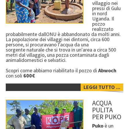
villaggio nei
pressi di Gulu
in nord
Uganda. Il
pozzo
realizzato
probabilmente dallONU è abbandonato da molti anni.
La popolazione dei villaggi nei dintorni, circa 600
persone, si procuravano l'acqua da una
sorgente naturale che si trova in un'area a circa 500
metri dal villaggio, una pozza contaminata dagli
animalidomestici e selvatici.
Scopri come abbiamo riabilitato il pozzo di
Abwoch
con soli
600€
08.08.2026
LEGGI TUTTO ...
ACQUA
PULITA
PER PUKO
Puko
è un