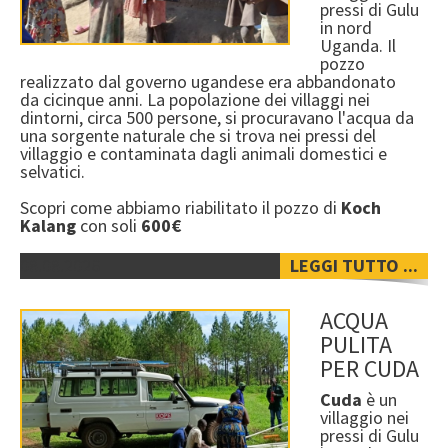
INIZIA OGGI LA TUA ADOZIONE!
pressi di Gulu
in nord
VUOI SAPERNE DI PIÙ?
Uganda. Il
pozzo
realizzato dal governo ugandese era abbandonato
5 PER MILLE
da cicinque anni. La popolazione dei villaggi nei
dintorni, circa 500 persone, si procuravano l'acqua da
DONAZIONI IN MEMORIA
una sorgente naturale che si trova nei pressi del
villaggio e contaminata dagli animali domestici e
CONTATTI
selvatici.
KATANGA: IL FILM
Scopri come abbiamo riabilitato il pozzo di
Koch
Kalang
con soli
600€
08.08.2026
LEGGI TUTTO ...
ACQUA
PULITA
PER CUDA
Cuda
è un
villaggio nei
pressi di Gulu