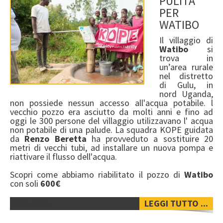
PULITA
PER
WATIBO
Il villaggio di
Watibo
si
trova in
un’area rurale
nel distretto
di Gulu, in
nord Uganda,
non possiede nessun accesso all'acqua potabile. l
vecchio pozzo era asciutto da molti anni e fino ad
oggi le 300 persone del villaggio utilizzavano l' acqua
non potabile di una palude. La squadra KOPE guidata
da
Renzo Beretta
ha provveduto a sostituire 20
metri di vecchi tubi, ad installare un nuova pompa e
riattivare il flusso dell'acqua.
Scopri come abbiamo riabilitato il pozzo di
Watibo
con soli
600€
08.08.2026
LEGGI TUTTO ...