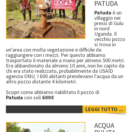
PATUDA
Patuda
è un
villaggio nei
pressi di Gulu
in nord
Uganda. Il
vecchio pozzo
si trova in
un'area con molta vegetazione e difficile da
raggiungere con i mezzi. Per questo abbiamo
trasportato il materiale a mano per almeno 500 metri.
Era abbandonato da almeno 10 anni, non ho capito da
chi era stato realizzato, probabilmente da USAID
agenzia ONU. I 600 abitanti prendevano l'acqua da un
altro pozzo distante 4 kilometri.
Scopri come abbiamo riabilitato il pozzo di
Patuda
con soli
600€
08.08.2026
LEGGI TUTTO ...
ACQUA