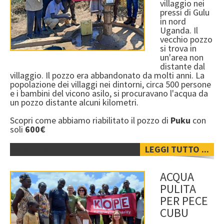
villaggio nei
pressi di Gulu
in nord
Uganda. Il
vecchio pozzo
si trova in
un'area non
distante dal
villaggio. Il pozzo era abbandonato da molti anni. La
popolazione dei villaggi nei dintorni, circa 500 persone
e i bambini del vicono asilo, si procuravano l'acqua da
un pozzo distante alcuni kilometri.
Scopri come abbiamo riabilitato il pozzo di
Puku
con
soli
600€
08.08.2026
LEGGI TUTTO ...
ACQUA
PULITA
PER PECE
CUBU