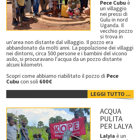
Pece Cubu
è
un villaggio
nei pressi di
Gulu in nord
Uganda. Il
vecchio pozzo
si trova in
un'area non distante dal villaggio. Il pozzo era
abbandonato da molti anni. La popolazione dei villaggi
nei dintorni, circa 500 persone e i bambini del vicono
asilo, si procuravano l'acqua da un pozzo distante
alcuni kilometri.
Scopri come abbiamo riabilitato il pozzo di
Pece
Cubu
con soli
600€
08.08.2026
LEGGI TUTTO ...
ACQUA
PULITA
PER LALYA
Lalyia
è un