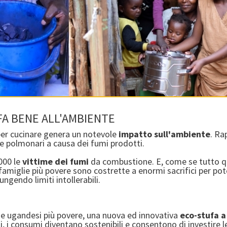
 FA BENE ALL'AMBIENTE
 per cucinare genera un notevole
impatto sull'ambiente
. Ra
e polmonari a causa dei fumi prodotti.
000 le
vittime dei fumi
da combustione. E, come se tutto qu
 famiglie più povere sono costrette a enormi sacrifici per po
ungendo limiti intollerabili.
glie ugandesi più povere, una nuova ed innovativa
eco-stufa a
li, i consumi diventano sostenibili e consentono di investire le