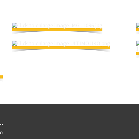
Title
Title
no