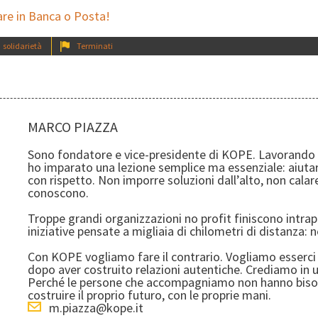
are in Banca o Posta!
solidarietà
Terminati
MARCO PIAZZA
Sono fondatore e vice-presidente di KOPE. Lavorando in
ho imparato una lezione semplice ma essenziale: aiutare
con rispetto. Non imporre soluzioni dall’alto, non calar
conoscono.
Troppe grandi organizzazioni no profit finiscono intrapp
iniziative pensate a migliaia di chilometri di distanza: ne
Con KOPE vogliamo fare il contrario. Vogliamo esserci 
dopo aver costruito relazioni autentiche. Crediamo in un
Perché le persone che accompagniamo non hanno bisog
costruire il proprio futuro, con le proprie mani.
m.piazza@kope.it