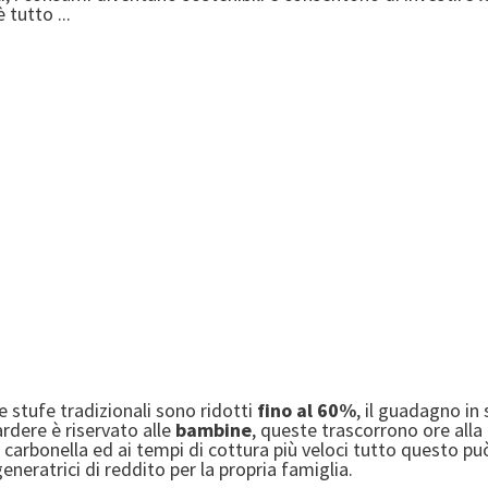
tutto ...
e stufe tradizionali sono ridotti
fino al 60%
, il guadagno in
rdere è riservato alle
bambine
, queste trascorrono ore alla
 carbonella ed ai tempi di cottura più veloci tutto questo pu
eneratrici di reddito per la propria famiglia.