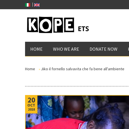
HOME
WHO WE ARE
DONATE NOW
Home
Jiko il fornello salvavita che fa bene all'ambiente
»
20
OCT
2018