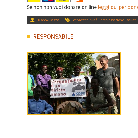
Se non non vuoi donare on line
leggi qui per don
Marco Piazza
ecosostenibilità
,
deforestazione
,
salute
,
RESPONSABILE