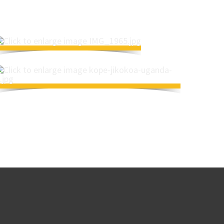
Title
Title