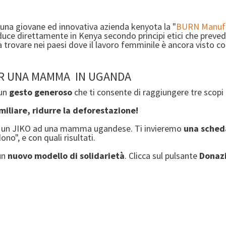
 una giovane ed innovativa azienda kenyota la "
BURN Manufa
roduce direttamente in Kenya secondo principi etici che pre
 trovare nei paesi dove il lavoro femminile è ancora visto con
PER UNA MAMMA IN UGANDA
 un
gesto generoso
che ti consente di raggiungere tre scopi
miliare, ridurre la deforestazione!
 un JIKO ad una mamma ugandese. Ti invieremo
una sched
ono", e con quali risultati.
un
nuovo modello di solidarietà
. Clicca sul pulsante
Donaz