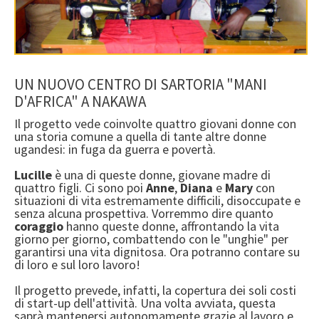
IN CORSO
CONCLUSI
I LUOGHI DOVE OPERIAMO
UN NUOVO CENTRO DI SARTORIA "MANI
D'AFRICA" A NAKAWA
NOTIZIE & EVENTI
Il progetto vede coinvolte quattro giovani donne con
GALLERIA
una storia comune a quella di tante altre donne
ugandesi: in fuga da guerra e povertà.
FOTOGRAFIE
Lucille
è una di queste donne, giovane madre di
VIDEO
quattro figli. Ci sono poi
Anne
,
Diana
e
Mary
con
situazioni di vita estremamente difficili, disoccupate e
COME PUOI AIUTARCI
senza alcuna prospettiva. Vorremmo dire quanto
coraggio
hanno queste donne, affrontando la vita
giorno per giorno, combattendo con le "unghie" per
DONAZIONI
garantirsi una vita dignitosa. Ora potranno contare su
di loro e sul loro lavoro!
ADOZIONE A DISTANZA
Il progetto prevede, infatti, la copertura dei soli costi
COME FUNZIONA
di start-up dell'attività. Una volta avviata, questa
saprà mantenersi autonomamente grazie al lavoro e