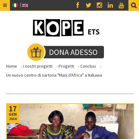
HOME
CHI SIAMO
NOI
DONA ADESSO
INSIEME A NOI
AMICI
Home
I nostri progetti
Progetti
Conclusi
»
»
»
»
Un nuovo centro di sartoria "Mani d'Africa" a Nakawa
PRIVACY
RICEVI LA NEWSLETTER
RENDICONTO 2025
17
BLOG
GEN
2014
I NOSTRI PROGETTI
PROGETTI