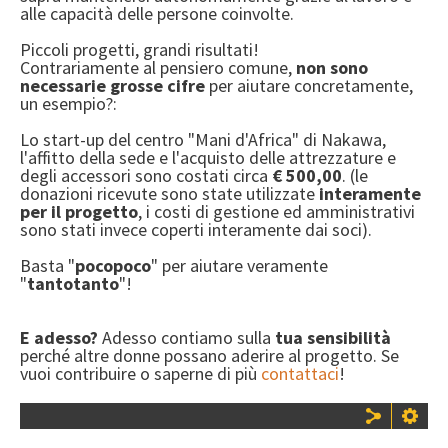
INIZIA OGGI LA TUA ADOZIONE!
alle capacità delle persone coinvolte.
VUOI SAPERNE DI PIÙ?
Piccoli progetti, grandi risultati!
Contrariamente al pensiero comune,
non sono
5 PER MILLE
necessarie grosse cifre
per aiutare concretamente,
un esempio?:
DONAZIONI IN MEMORIA
Lo start-up del centro "Mani d'Africa" di Nakawa,
l'affitto della sede e l'acquisto delle attrezzature e
CONTATTI
degli accessori sono costati circa
€ 500,00
. (le
donazioni ricevute sono state utilizzate
interamente
KATANGA: IL FILM
per il progetto
, i costi di gestione ed amministrativi
sono stati invece coperti interamente dai soci).
Basta "
pocopoco
" per aiutare veramente
"
tantotanto
"!
E adesso?
Adesso contiamo sulla
tua sensibilità
perché altre donne possano aderire al progetto. Se
vuoi contribuire o saperne di più
contattaci
!